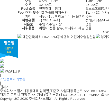
수심
0.8m ~ 1.2m
1.3m ~ 2m
수온
32~34도
25~28도
Pool 소독
친환경해수장치
락스소독(화학약
Pool 여과 횟수
1일 7~8회 여과순환
1일 4~5회 여
케어
샤워, 샴푸, 헤어드라이 등 올케어
없음
차량운행
집 앞까지 운행
정해진 장소만 
사은품
수영모,수영가방
없음
샤워용품
어린이 전용 샴푸, 바디워시 제공
없음
SW
대한민국최초 FINA 25M공식규격 어린이수영장설립
경기도
인스타그램
|
개인정보처리방침
|
관리자
주식회사 스윔21
|
공동대표 김혁민,조준호
|
사업자등록번호 553-88-01364
경기도 군포시 광정로 58, 지하1층(산본동)
|
031-395-2121
|
swim21@nav
Copyright(C) 2020 주식회사 스윔21. All Rights Reserved.