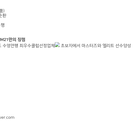
품)
과순환
운행
IM21만의 장점
 수영연맹 최우수클럽선정업체
초보자에서 마스터즈와 엘리트 선수양성
er.com