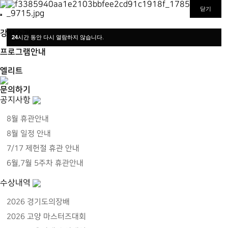
스윔21 스위밍아카데미_평촌점
평촌, 안양, 의왕, 군포, 과천 최대 규모의 어린이 수영장, 경험 많은 최고의 강사진
닫기
닫기
닫기
강사소개
24
24
24
시간 동안 다시 열람하지 않습니다.
시간 동안 다시 열람하지 않습니다.
시간 동안 다시 열람하지 않습니다.
프로그램안내
엘리트
문의하기
공지사항
8월 휴관안내
8월 일정 안내
7/17 제헌절 휴관 안내
6월,7월 5주차 휴관안내
수상내역
2026 경기도의장배
2026 고양 마스터즈대회