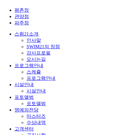
스윔21 키즈_산본점
수원,군포,과천,의왕 최대 규모의 어린이 수영장, 경험 많은 최고의 강사진
평촌점
관양점
파주점
스윔21소개
인사말
SWIM21의 장점
강사프로필
오시는길
프로그램안내
스케쥴
프로그램안내
시설안내
시설안내
포토앨범
포토앨범
명예의전당
마스터즈
수상내역
고객센터