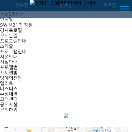
스윔21 스위밍아카데미_관양점
파주어린이수영장, 파주수영장, 소그룹레슨, swim21, 엘리트수영, 스윔21, 파주키즈수영
산본점
평촌점
파주점
스윔21소개
인사말
SWIM21의 장점
강사프로필
오시는길
프로그램안내
스케쥴
프로그램안내
시설안내
시설안내
포토앨범
포토앨범
명예의전당
엘리트
마스터즈
수상내역
고객센터
공지사항
문의하기
오시는길