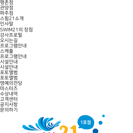
스윔21 키즈_산본점
수원,군포,과천,의왕 최대 규모의 어린이 수영장, 경험 많은 최고의 강사진
평촌점
관양점
파주점
스윔21소개
인사말
SWIM21의 장점
강사프로필
오시는길
프로그램안내
스케쥴
프로그램안내
시설안내
시설안내
포토앨범
포토앨범
명예의전당
마스터즈
수상내역
고객센터
공지사항
문의하기